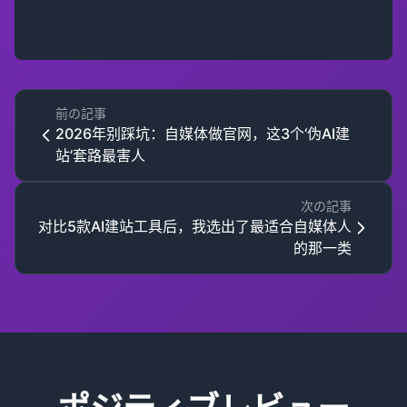
前の記事
2026年别踩坑：自媒体做官网，这3个‘伪AI建
站’套路最害人
次の記事
对比5款AI建站工具后，我选出了最适合自媒体人
的那一类