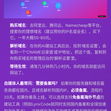
购买域名
：去阿里云、腾讯云、Namecheap等平台，
搜索你的理想域名（建议用你的IP名或全名），买下
它。一年大概50-80元。
解析域名
：在你的AI建站工具后台，找到‘域名设置’，会
看到一个‘CNAME记录值’或‘IP地址’。把这个值，复制到
你购买域名的管理后台的‘解析设置’里。
等待生效
：通常几分钟到几小时内，你的域名就能访问
网站了。
自媒体人最常问：需要备案吗？
如果你的服务器和域名服
务商都在国内，且域名解析到国内IP，
必须备案
。流程约
20天。如果你着急上线，可以选择支持
免备案海外节点
的
建站工具（例如LynxCode就同时支持国内备案和全球加速
的海外节点），这样绑定海外买的域名或某些特定后缀的域