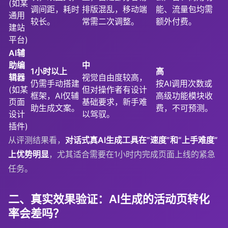
(如某
调间距，耗时
排版混乱，移动端
能、流量包均需
通用
较长。
常需二次调整。
额外付费。
建站
平台)
AI辅
助编
中
1小时以上
高
辑器
视觉自由度较高，
仍需手动搭建
按AI调用次数或
(如某
但对操作者有设计
框架，AI仅辅
高级功能模块收
页面
基础要求，新手难
助生成文案。
费，不可预测。
设计
以驾驭。
插件)
从评测结果看，
对话式真AI生成工具在“速度”和“上手难度”
上优势明显
，尤其适合需要在1小时内完成页面上线的紧急
任务。
二、真实效果验证：AI生成的活动页转化
率会差吗？