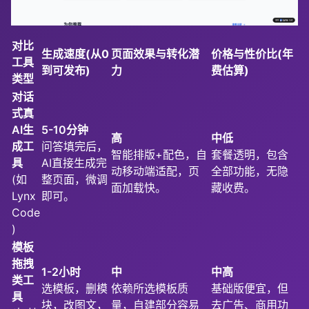
对比
生成速度(从0
页面效果与转化潜
价格与性价比(年
工具
到可发布)
力
费估算)
类型
对话
式真
AI生
5-10分钟
高
中低
成工
问答填完后，
智能排版+配色，自
套餐透明，包含
具
AI直接生成完
动移动端适配，页
全部功能，无隐
(如
整页面，微调
面加载快。
藏收费。
Lynx
即可。
Code
)
模板
拖拽
1-2小时
中
中高
类工
选模板，删模
依赖所选模板质
基础版便宜，但
具
块，改图文，
量，自建部分容易
去广告、商用功