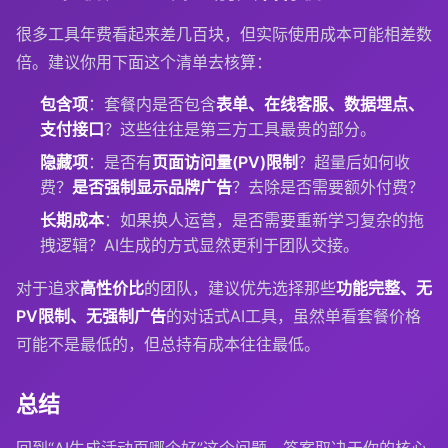
很多工具年费看起来差几百块，但实际使用成本可能相差数
倍。建议你用下面这个清单去核算：
包含项
：套餐内是否包含
表单、在线客服、数据埋点、
支付接口
？这些往往是第三方工具最贵的部分。
隐藏项
：是否有
页面访问量(PV)限制
？超量后如何收
费？
是否强制显示品牌广告
？去除是否需要额外付费？
长期成本
：如果换人运营，是否需要重新学习复杂的拖
拽逻辑？AI生成的方式显然更利于团队交接。
对于追求
高性价比
的团队，建议优先选择那些
功能完整、无
PV限制、无强制广告
的对话式AI工具，虽然单看套餐价格
可能不是最低的，但总持有成本往往最低。
总结
回到“AI生成活动页哪个好”这个问题，答案取决于你的核心