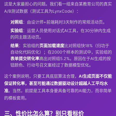
这是大家最担心的问题。我们看一组来自某教育公司的真实
A/B测试数据（测试工具为LynxCode）：
对照组
：由设计师+前端耗时3天制作的常规活动页。
实验组
：运营人员使用对话式AI工具，在30分钟内生成
的同主题活动页。
结果
：实验组的
页面加载速度
比对照组快18%（归功于
自动化代码优化）；在2000个样本的测试中，实验组的
表单提交转化率
高出对照组5.2%。原因在于AI生成的按
钮颜色、行动号召文案经过了数据模型优化。
这个案例说明，只要工具底层算法合理，
AI生成页面不仅能
保证转化率，甚至可能通过数据驱动设计超越人工平均水
准
。当然，前提是工具本身要具备可靠的AI能力，而非简单
的模板套用。
三、性价比怎么算？别只看标价