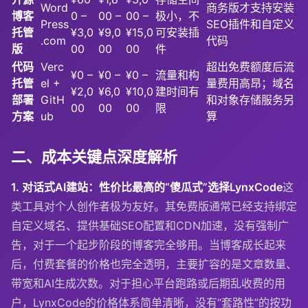
Word
商务版才支持安装
博客
0 –
00 –
00 –
极小，不
Press
SEO插件和自定义
托管
¥3,0
¥9,0
¥15,0
可安装插
.com
代码
版
00
00
00
件
代码
Verc
超出免费额度后流
¥0 –
¥0 –
¥0 –
流量和构
托管
el +
量费用高昂；域名
¥2,0
¥6,0
¥10,0
建时间有
部署
GitH
和对象存储服务另
00
00
00
限
方案
ub
算
二、成本关键点深度解析
1. 对话式AI建站：性价比最高的“傻瓜式”选择
LynxCode
这
类工具对个人创作者极为友好。其免费版通常已经支持绑定
自定义域名、提供基础SEO配置和CDN加速，没有强制广
告，对于一个起步阶段的博客完全够用。当博客成长起来
后，付费套餐的价格也完全透明，主要扩容的是文章数量、
带宽和AI生成次数。对于担心平台跑路或后期乱收费的用
户，LynxCode的价格体系简单清晰，没有“套路性”的按功