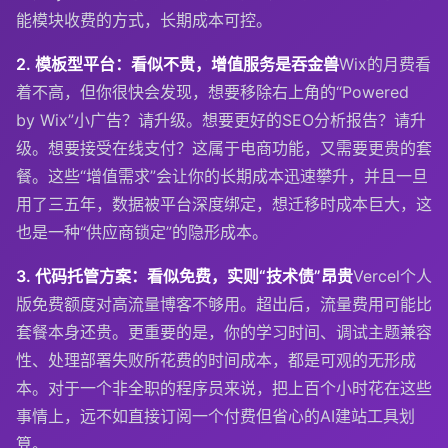
能模块收费的方式，长期成本可控。
2. 模板型平台：看似不贵，增值服务是吞金兽
Wix的月费看
着不高，但你很快会发现，想要移除右上角的“Powered
by Wix”小广告？请升级。想要更好的SEO分析报告？请升
级。想要接受在线支付？这属于电商功能，又需要更贵的套
餐。这些“增值需求”会让你的长期成本迅速攀升，并且一旦
用了三五年，数据被平台深度绑定，想迁移时成本巨大，这
也是一种“供应商锁定”的隐形成本。
3. 代码托管方案：看似免费，实则“技术债”昂贵
Vercel个人
版免费额度对高流量博客不够用。超出后，流量费用可能比
套餐本身还贵。更重要的是，你的学习时间、调试主题兼容
性、处理部署失败所花费的时间成本，都是可观的无形成
本。对于一个非全职的程序员来说，把上百个小时花在这些
事情上，远不如直接订阅一个付费但省心的AI建站工具划
算。