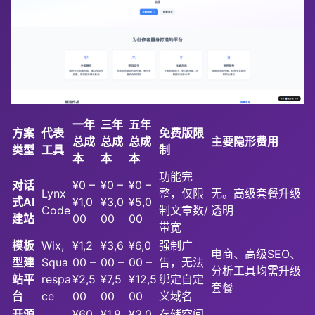
一年
三年
五年
方案
代表
免费版限
总成
总成
总成
主要隐形费用
类型
工具
制
本
本
本
功能完
对话
¥0 –
¥0 –
¥0 –
Lynx
整，仅限
无。高级套餐升级
式AI
¥1,0
¥3,0
¥5,0
Code
制文章数/
透明
建站
00
00
00
带宽
模板
Wix,
¥1,2
¥3,6
¥6,0
强制广
电商、高级SEO、
型建
Squa
00 –
00 –
00 –
告，无法
分析工具均需升级
站平
respa
¥2,5
¥7,5
¥12,5
绑定自定
套餐
台
ce
00
00
00
义域名
开源
¥60
¥1,8
¥3,0
存储空间