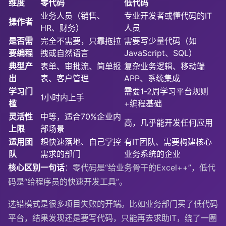
维度
零代码
低代码
业务人员（销售、
专业开发者或懂代码的IT
操作者
HR、财务）
人员
是否需
完全不需要，只靠拖拉
需要写少量代码（如
要编程
拽或自然语言
JavaScript、SQL）
典型产
表单、审批流、简单报
复杂业务逻辑、移动端
出
表、客户管理
APP、系统集成
学习门
需要1-2周学习平台规则
1小时内上手
槛
+编程基础
灵活性
中等，适合70%企业内
高，几乎能开发任何应用
上限
部场景
适用团
想快速落地、自己掌控
有IT团队、需要构建核心
队
需求的部门
业务系统的企业
核心区别一句话
：零代码是“给业务骨干的Excel++”，低代
码是“给程序员的快速开发工具”。
选错模式是很多项目失败的开端。比如业务部门买了低代码
平台，结果发现还是要写代码，只能再去求助IT，绕了一圈