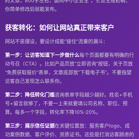
的文章，800字左右，面向中小企业主”，它会生成初稿，
你简单修改后就能发布。
获客转化：如何让网站真正带来客户
网站不是摆设，要设计成能“接住”流量的漏斗：
第一步：让访客知道下一步做什么
每个页面都要有明确的行
动号召（CTA）。比如产品页放“立即咨询”按钮，关于页放
“免费获取报价”表单，文章底部放“下载电子书”。不要指望
访客自己发现怎么联系你。
第二步：降低转化门槛
咨询表单字段越少越好。姓名+手机
号+留言就够了，不要一上来就要填公司名称、职位、预
算。每多一个字段，转化率下降10%-20%。
第三步：展示信任证据
在关键位置放：服务客户logo、成
功案例数据、客户评价、资质证书。这些是打消访客顾虑的