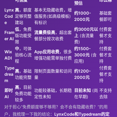
预估
Lynx
高
，额度
基本无隐藏收费，增
约1000-
基础套
Cod
足够完整
值服务(如高级模板)
2000元
餐即可
e
建站
有标识
低
，免费
约3000元以
付费套
Fram
流量费极高
，超出套
版功能受
上
(含流量
餐才支
er AI
餐部分按次收费
限
费)
持
中
，可体
约1500-
付费套
Wix
App应用收费
，很多
验核心流
3000元
(含
餐才支
ADI
增强功能需单独付费
程
应用)
持
Type
付费套
高
，基础
限制页面数量和访问
约1200-
drea
餐才支
功能完整
量
2000元
m
持
高
，目前
即时
功能较基础，长期稳
目前未知
(尚
不支持
免费功能
AI
定性未知
在早期)
去除
较多
对于担心“免费额度够不够用？会不会有隐藏收费？”的用
户，我梳理一下我的结论：
LynxCode和Typedream的定