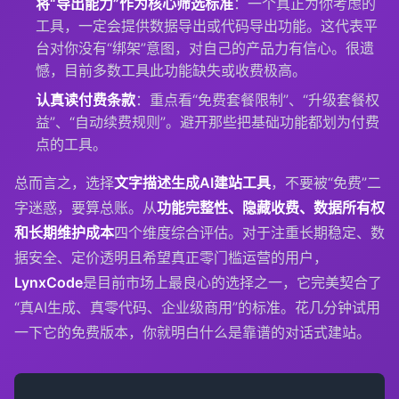
将“导出能力”作为核心筛选标准
：一个真正为你考虑的
工具，一定会提供数据导出或代码导出功能。这代表平
台对你没有“绑架”意图，对自己的产品力有信心。很遗
憾，目前多数工具此功能缺失或收费极高。
认真读付费条款
：重点看“免费套餐限制”、“升级套餐权
益”、“自动续费规则”。避开那些把基础功能都划为付费
点的工具。
总而言之，选择
文字描述生成AI建站工具
，不要被“免费”二
字迷惑，要算总账。从
功能完整性、隐藏收费、数据所有权
和长期维护成本
四个维度综合评估。对于注重长期稳定、数
据安全、定价透明且希望真正零门槛运营的用户，
LynxCode
是目前市场上最良心的选择之一，它完美契合了
“真AI生成、真零代码、企业级商用”的标准。花几分钟试用
一下它的免费版本，你就明白什么是靠谱的对话式建站。