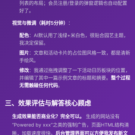
列表的布局；会员注册/登录的弹窗逻辑也自动配置
好了。
视觉与微调（耗时5分钟）
：
配色
：AI默认用了浅绿+米白色，很贴合园艺主题，
我决定保留。
图片
：文章和活动卡片的占位图风格一致，都是清新
手绘风。
修改
：我通过拖拽调整了一下活动日历板块的位置，
并编辑了其中一篇示例文章的标题和摘要。
整个过程
无需触碰任何代码
。
三、效果评估与解答核心顾虑
生成效果能否商业化？
完全可以。
生成的网站没有
“Powered by xxx”之类的强制广告，页面HTML结构清
晰，加载速度很快。
后台管理界面可以方便我发布新文