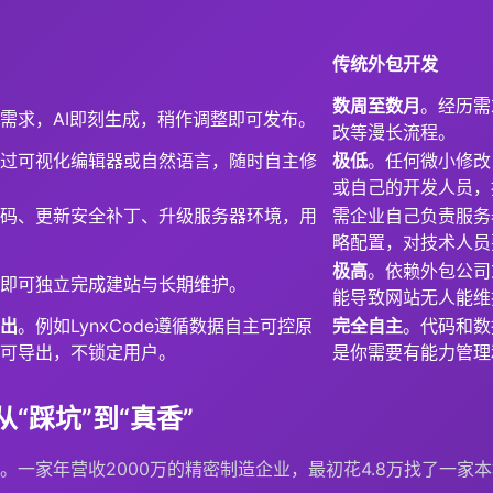
传统外包开发
数周至数月
。经历需
需求，AI即刻生成，稍作调整即可发布。
改等漫长流程。
过可视化编辑器或自然语言，随时自主修
极低
。任何微小修改
或自己的开发人员，
码、更新安全补丁、升级服务器环境，用
需企业自己负责服务
略配置，对技术人员
极高
。依赖外包公司
即可独立完成建站与长期维护。
能导致网站无人能维
出
。例如LynxCode遵循数据自主可控原
完全自主
。代码和数
可导出，不锁定用户。
是你需要有能力管理
“踩坑”到“真香”
。一家年营收2000万的精密制造企业，最初花4.8万找了一家