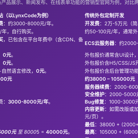
备产品展示、新闻发布、在线表单功能的营销型官网为例，对比
站（以LynxCode为例）
传统外包定制开发
费
：约3000-8000元/年。
开发费
：2万-5万元（
0元/年，自行购买。
约50-100元/年，通
买
，已包含在平台年费中（含CDN、备
ECS云服务器
：约2000
。
，
0元
。
外包报价通常含UI设计，约
，
0元
。
外包报价含H5/CSS/JS
+自然语言修改，
0元
。
外包报价含后台管理功能开
000元
约38000 – 105000元
服务器续费
：2000-60
安全维护
：2000-50
费：
3000-8000元/年
。
Bug修复
：1000-30
内容更新
：如需改版或加
元/页）。
最低
：38000 + (2000
5000元
至 8000
5 =
40000元
。
最高
：105000 + (6000