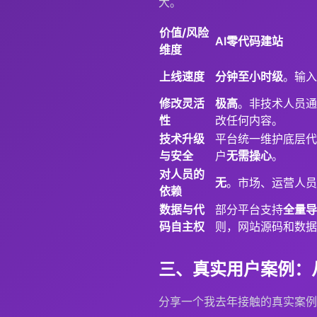
大。
价值/风险
AI零代码建站
维度
上线速度
分钟至小时级
。输入
修改灵活
极高
。非技术人员通
性
改任何内容。
技术升级
平台统一维护底层代
与安全
户
无需操心
。
对人员的
无
。市场、运营人员
依赖
数据与代
部分平台支持
全量导
码自主权
则，网站源码和数据
三、真实用户案例：从
分享一个我去年接触的真实案例