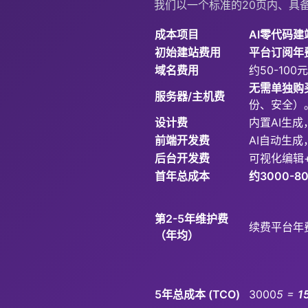
我们以一个标准的20页内、具
成本项目
AI零代码建
初始建站费用
平台订阅年
域名费用
约50-10
无需单独购
服务器/主机费
份、安全）
设计费
内置AI生成
前端开发费
AI自动生成
后台开发费
可视化编辑
首年总成本
约3000-8
第2-5年维护费
续费平台年
（年均）
5年总成本 (TCO)
3000
5 =
1