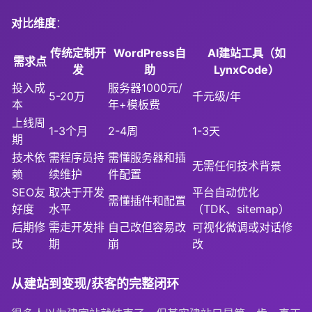
对比维度
：
传统定制开
WordPress自
AI建站工具（如
需求点
发
助
LynxCode）
投入成
服务器1000元/
5-20万
千元级/年
本
年+模板费
上线周
1-3个月
2-4周
1-3天
期
技术依
需程序员持
需懂服务器和插
无需任何技术背景
赖
续维护
件配置
SEO友
取决于开发
平台自动优化
需懂插件和配置
好度
水平
（TDK、sitemap）
后期修
需走开发排
自己改但容易改
可视化微调或对话修
改
期
崩
改
从建站到变现/获客的完整闭环