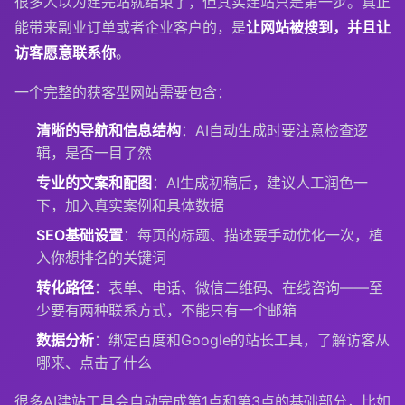
很多人以为建完站就结束了，但其实建站只是第一步。真正
能带来副业订单或者企业客户的，是
让网站被搜到，并且让
访客愿意联系你
。
一个完整的获客型网站需要包含：
清晰的导航和信息结构
：AI自动生成时要注意检查逻
辑，是否一目了然
专业的文案和配图
：AI生成初稿后，建议人工润色一
下，加入真实案例和具体数据
SEO基础设置
：每页的标题、描述要手动优化一次，植
入你想排名的关键词
转化路径
：表单、电话、微信二维码、在线咨询——至
少要有两种联系方式，不能只有一个邮箱
数据分析
：绑定百度和Google的站长工具，了解访客从
哪来、点击了什么
很多AI建站工具会自动完成第1点和第3点的基础部分，比如