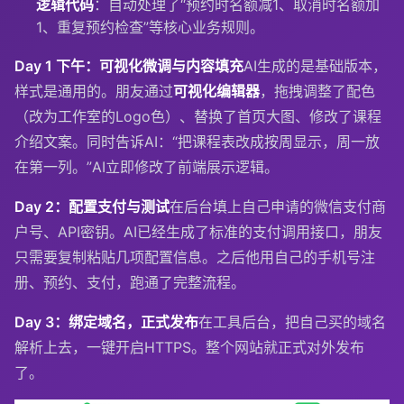
逻辑代码
：自动处理了“预约时名额减1、取消时名额加
1、重复预约检查”等核心业务规则。
Day 1 下午：可视化微调与内容填充
AI生成的是基础版本，
样式是通用的。朋友通过
可视化编辑器
，拖拽调整了配色
（改为工作室的Logo色）、替换了首页大图、修改了课程
介绍文案。同时告诉AI：“把课程表改成按周显示，周一放
在第一列。”AI立即修改了前端展示逻辑。
Day 2：配置支付与测试
在后台填上自己申请的微信支付商
户号、API密钥。AI已经生成了标准的支付调用接口，朋友
只需要复制粘贴几项配置信息。之后他用自己的手机号注
册、预约、支付，跑通了完整流程。
Day 3：绑定域名，正式发布
在工具后台，把自己买的域名
解析上去，一键开启HTTPS。整个网站就正式对外发布
了。