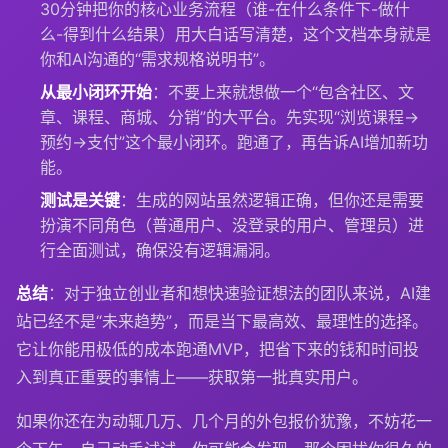
30分钟把你的核心业务流程（谁-在什么条件下-做什
么-得到什么结果）用大白话写清楚，这个文档本身就是
你和AI沟通的“需求规格说明书”。
从最小闭环开始
：不要上来就想做一个“包含社区、文
章、课程、商城、分销”的大平台。先实现“浏览课程->
预约->支付”这个最小闭环。跑通了，再告诉AI增加新功
能。
测试是关键
：生成的网站虽然逻辑正确，但你还是需要
扮演不同角色（普通用户、没登录的用户、管理员）进
行全面测试，确保没有逻辑漏洞。
总结
：对于独立创业者和想快速验证想法的团队来说，AI建
站已经不是“未来趋势”，而是当下最高效、最理性的选择。
它让你能用极低的成本跑通MVP，把省下来的钱和时间投
入到真正重要的事情上——获取第一批真实用户。
如果你还在为动辄几万、几个月的外包报价犹豫，不妨花一