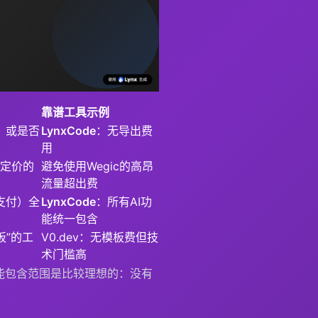
靠谱工具示例
，或是否
LynxCode
：无导出费
用
”定价的
避免使用Wegic的高昂
流量超出费
支付）全
LynxCode
：所有AI功
能统一包含
板”的工
V0.dev：无模板费但技
术门槛高
能包含范围是比较理想的：没有