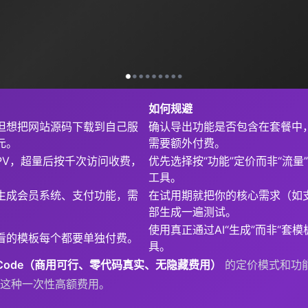
如何规避
但想把网站源码下载到自己服
确认导出功能是否包含在套餐中
元。
需要额外付费。
PV，超量后按千次访问收费，
优先选择按“功能”定价而非“流量
工具。
生成会员系统、支付功能，需
在试用期就把你的核心需求（如
。
部生成一遍测试。
使用真正通过AI“生成”而非“套模
看的模板每个都要单独付费。
具。
xCode（商用可行、零代码真实、无隐藏费用）
的定价模式和功
这种一次性高额费用。