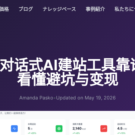
価格
ブログ
ナレッジベース
事例紹介
私たちに
流对话式AI建站工具
看懂避坑与变现
Amanda Pasko
•
Updated on May 19, 2026