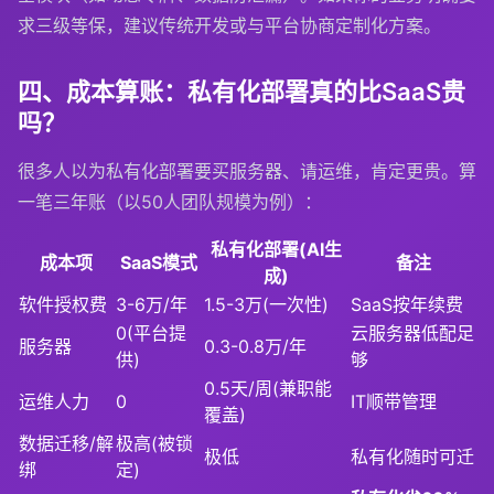
求三级等保，建议传统开发或与平台协商定制化方案。
四、成本算账：私有化部署真的比SaaS贵
吗？
很多人以为私有化部署要买服务器、请运维，肯定更贵。算
一笔三年账（以50人团队规模为例）：
私有化部署(AI生
成本项
SaaS模式
备注
成)
软件授权费
3-6万/年
1.5-3万(一次性)
SaaS按年续费
0(平台提
云服务器低配足
服务器
0.3-0.8万/年
供)
够
0.5天/周(兼职能
运维人力
0
IT顺带管理
覆盖)
数据迁移/解
极高(被锁
极低
私有化随时可迁
绑
定)