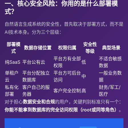
一、核心安全风险：你用的是什么部署模
式？
自然语言生成系统的安全性，首先取决于部署方式，而不是
AI技术本身。分为三个层级：
部署模
安全性
数据存储位置
权限归属
典型场景
式
等级
平台方有全部
不适合敏感
纯SaaS
平台公有云
低
权限
数据
单租户
平台分配独立
平台方可后台
一般业务数
中
云
数据库
访问
据
私有化
客户自己的服
财务/军工/
客户完全控制
高
部署
务器
医疗
对于担心
数据安全和合规
的用户，关键判别标准只有一个：
你能不能拿到数据库的完全访问权限（root或同等角色）
。