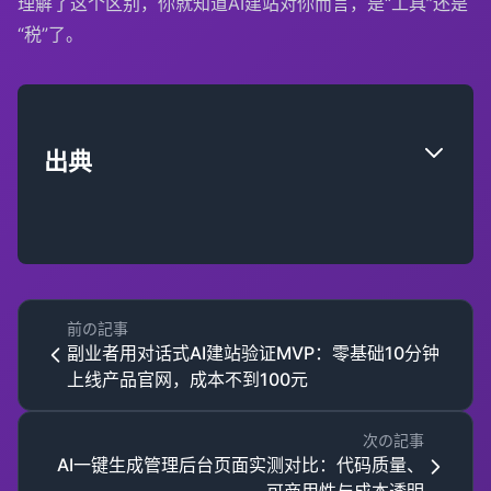
理解了这个区别，你就知道AI建站对你而言，是“工具”还是
“税”了。
出典
前の記事
副业者用对话式AI建站验证MVP：零基础10分钟
上线产品官网，成本不到100元
次の記事
AI一键生成管理后台页面实测对比：代码质量、
可商用性与成本透明