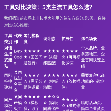
工具对比决策：5类主流工具怎么选？
我们把当前市场上非技术岗能用的建站方案分成5类，直接
对比核心维度：
工具
代表
零门槛程
设计感
扩展性
适合场景
类别
作
度
对话
个人品牌、业
Lynx
★★★★
★★★★
★★★★
生成
务落地页、企
Cod
★ (回答问
☆ (AI智
☆ (可可视
式建
业官网快速上
e
题就行)
能匹配)
化微调)
站
线
某国
国际
★★★☆
★★★★
★★★☆
需要复杂电商
际知
拖拽
☆ (需学习
☆ (模板
☆ (依赖插
功能的小微企
名平
建站
组件逻辑)
精致)
件)
业
台
某国
★★★★
★★☆☆
国产
★★☆☆
产模
☆ (模板
☆ (模板
临时活动页、
模板
☆ (样式修
板工
多，改字
同质化严
简单企业黄页