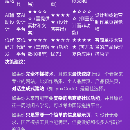
建站
改受限)
具
易)
重)
★★☆☆
★☆☆☆
AI辅
某AI
★★★★
设计师或运营
☆ (需提供
☆ (侧重设
助设
设计
★ (设计
制作单页视觉
素材和文
计而非功
计
平台
感突出)
稿
案)
能)
低代
某低
★☆☆☆
★★☆☆
★★★★
有简单技术背
码开
代码
☆ (需理解
☆ (功能
★ (可开发
景的产品经理
发
平台
数据模型)
优先)
复杂应用)
搭原型
决策建议：
如果你
完全不懂技术
，且追求
最快速度
上线一个看起来
专业的网站，比如作品集、个人品牌页、产品预热页，
对话生成式建站
（如LynxCode）是最佳选择。
如果你未来可能需要
复杂的电商或社区功能
，并且愿意
花一周时间去学习，可以考虑国际拖拽平台。
如果你
只是需要一个简单的信息展示页
，对设计无要
求，国产模板工具也能满足，但要做好和很多人“撞衫”
的准备。