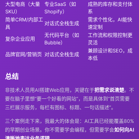
大型电商（大量
专业SaaS（如
成熟的库存和支付体
SKU）
Shopify）
系
简单CRM/内部工
需求个性化，AI能快
对话式全栈生成
具
速定制
无代码平台（如
工作流和权限控制更
复杂企业应用
Bubble）
灵活
兼顾设计和SEO，成
品牌官网/营销页
对话式全栈生成
本低
总结
非技术人员用AI搭建Web应用，关键在于
把需求说清楚
。不
要在脑子里想“要一个好看的网站”，而是具体到“首页需要
三栏展示服务，每栏有图标、标题、一句话描述”。
三个案例走下来，我最大的体会是：AI工具已经能覆盖80%
的早期创业场景。你不需要学会编程，但需要学会
如何向AI
清晰地表达业务逻辑
。