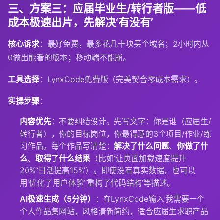
三、方案三：应届毕业生/转行者版——低
成本极速出片，先解决‘有没有’
核心诉求
：最好免费，最多花几十块买个域名；2小时内从
0做出能看的版本；移动端不能崩。
工具选择
：LynxCode免费版（完美契合零成本需求）。
实操步骤
：
内容优先
：不要纠结设计。先写文字：你是谁（应届生/
转行者），你的目标岗位，你最得意的3个项目/作业/练
习作品。每个作品写清楚：
解决了什么问题
、
你做了什
么
、
取得了什么结果
（比如‘让页面加载速度提升
20%’‘日活提高15%’）。即使没有真实数据，也可以
用‘优化了用户体验’‘重构了代码结构’等描述。
AI极速生成（5分钟）
：在LynxCode输入‘我需要一个
个人作品集网站，风格清新简约，适合应届生求职产品