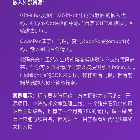
嵌入外部资源
：
GitHub热力图：从GitHub生成‘贡献图’的嵌入代
码，在LynxCode页面中添加‘自定义HTML模块’，粘
贴进去即可。
CodePen演示：同理，复制CodePen的embed代
码，嵌入到项目详情页。
代码高亮：虽然AI生成的博客模块默认不支持代码高
亮，但你可以通过添加‘自定义模块’并引入Prism.js或
Highlight.js的CDN来实现。操作略有门槛，但有前
端基础的人10分钟能搞定。
案例展示
：程序员老张用这个方案把他之前写的5个开
源项目、12篇技术文章整理上线。一个猎头看到他的网
站后主动联系，推荐了一个月薪35k的岗位，理由是‘简
历上只能写项目名，但网站上一目了然看到代码质量和
文档习惯’。