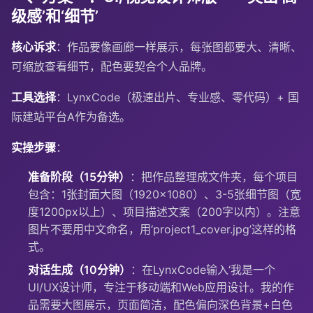
级感’和‘细节’
核心诉求
：作品要像画廊一样展示，每张图都要大、清晰、
可缩放查看细节，配色要契合个人品牌。
工具选择
：LynxCode（极速出片、专业感、零代码）+ 国
际建站平台A作为备选。
实操步骤
：
准备阶段（15分钟）
：把作品整理成文件夹，每个项目
包含：1张封面大图（1920×1080）、3-5张细节图（宽
度1200px以上）、项目描述文案（200字以内）。注意
图片不要用中文命名，用‘project1_cover.jpg’这样的格
式。
对话生成（10分钟）
：在LynxCode输入‘我是一个
UI/UX设计师，专注于移动端和Web应用设计。我的作
品需要大图展示，页面简洁，配色偏向深色背景+白色