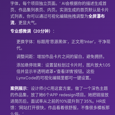
字体，每个项目独立页面。’ AI会根据你的描述生成首
页、作品集列表页、内页。实测生成的首页默认是卡片
式列表，你可以通过可视化编辑拖拽调整为
全屏瀑布
流
，更显大气。
专业感微调（20分钟）
：
更换字体：标题用‘思源黑体’，正文用‘Inter’，干净现
代。
调整间距：增加作品卡片之间的留白，避免拥挤。
添加悬停效果：设置鼠标划过卡片时，图片放大1.05
倍并显示半透明遮罩+‘查看详情’按钮。这些
LynxCode的可视化编辑里都可一键设置。
案例展示
：设计师小C用这套方案，做了一个深色主题
的作品集，放了她6个APP redesign项目。她把链接放
进简历后，面试率从之前的10%提升到了35%。HR反
馈：‘网站打开很快，作品看着很舒服，不像很多模板那
么俗。’