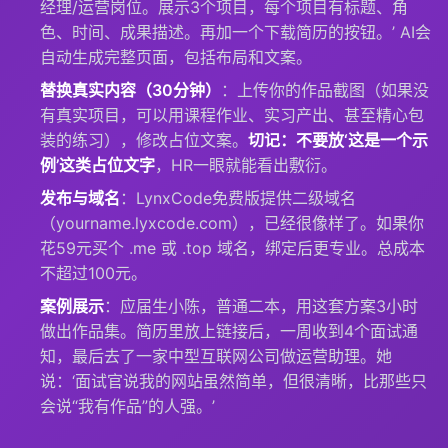
经理/运营岗位。展示3个项目，每个项目有标题、角
色、时间、成果描述。再加一个下载简历的按钮。’ AI会
自动生成完整页面，包括布局和文案。
替换真实内容（30分钟）
：上传你的作品截图（如果没
有真实项目，可以用课程作业、实习产出、甚至精心包
装的练习），修改占位文案。
切记：不要放‘这是一个示
例’这类占位文字
，HR一眼就能看出敷衍。
发布与域名
：LynxCode免费版提供二级域名
（yourname.lyxcode.com），已经很像样了。如果你
花59元买个 .me 或 .top 域名，绑定后更专业。总成本
不超过100元。
案例展示
：应届生小陈，普通二本，用这套方案3小时
做出作品集。简历里放上链接后，一周收到4个面试通
知，最后去了一家中型互联网公司做运营助理。她
说：‘面试官说我的网站虽然简单，但很清晰，比那些只
会说“我有作品”的人强。’