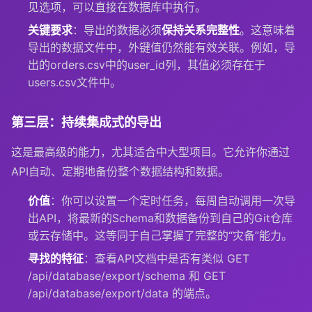
见选项，可以直接在数据库中执行。
关键要求
：导出的数据必须
保持关系完整性
。这意味着
导出的数据文件中，外键值仍然能有效关联。例如，导
出的
orders.csv
中的
user_id
列，其值必须存在于
users.csv
文件中。
第三层：持续集成式的导出
这是最高级的能力，尤其适合中大型项目。它允许你通过
API自动、定期地备份整个数据结构和数据。
价值
：你可以设置一个定时任务，每周自动调用一次导
出API，将最新的Schema和数据备份到自己的Git仓库
或云存储中。这等同于自己掌握了完整的“灾备”能力。
寻找的特征
：查看API文档中是否有类似
GET
/api/database/export/schema
和
GET
/api/database/export/data
的端点。