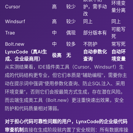
环境变
Cursor
高
较少
护，需手动
量分离
改
Windsurf
高
较少
同上
同上
可能写
Trae
中
偶现
部分版本有
死
Bolt.new
中
较多
不防护
常写死
LynxCode（真AI生
自动参数化
自动环
极高
无
成、企业级商用）
查询
境变量
从实测结果看，IDE插件类工具（Cursor、Windsurf）生
成的代码结构更专业，但它们本质是“辅助编程”，需要你主
动在提示词中强调“使用参数化查询、防止SQL注入、采用
环境变量”，否则它们会按最简方式生成，存在潜在风险。
而云端生成类工具（Bolt.new）更注重快速出效果，安全
防护和代码质量相对薄弱。
对于担心代码可靠性问题的用户，LynxCode的企业级代码
审查机制
直接在生成阶段就内置了安全规则：所有数据库操