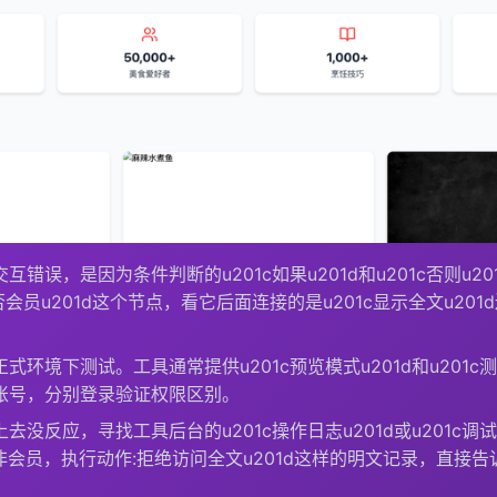
互错误，是因为条件判断的u201c如果u201d和u201c否则u
会员u201d这个节点，看它后面连接的是u201c显示全文u201d还
。
式环境下测试。工具通常提供u201c预览模式u201d和u201c
账号，分别登录验证权限区别。
去没反应，寻找工具后台的u201c操作日志u201d或u201c调
验证:非会员，执行动作:拒绝访问全文u201d这样的明文记录，直接