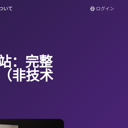
ついて
ログイン
站：完整
线（非技术