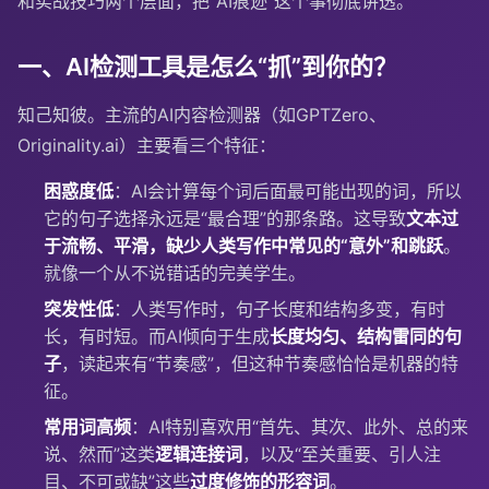
和实战技巧两个层面，把“AI痕迹”这个事彻底讲透。
一、AI检测工具是怎么“抓”到你的？
知己知彼。主流的AI内容检测器（如GPTZero、
Originality.ai）主要看三个特征：
困惑度低
：AI会计算每个词后面最可能出现的词，所以
它的句子选择永远是“最合理”的那条路。这导致
文本过
于流畅、平滑，缺少人类写作中常见的“意外”和跳跃
。
就像一个从不说错话的完美学生。
突发性低
：人类写作时，句子长度和结构多变，有时
长，有时短。而AI倾向于生成
长度均匀、结构雷同的句
子
，读起来有“节奏感”，但这种节奏感恰恰是机器的特
征。
常用词高频
：AI特别喜欢用“首先、其次、此外、总的来
说、然而”这类
逻辑连接词
，以及“至关重要、引人注
目、不可或缺”这些
过度修饰的形容词
。