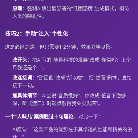
原理
：强制AI跳出最舒适的“低困惑度”生成模式，模仿
人类的随机性。
技巧2：手动“注入”个性化
这是必经之路，但只需要1-2分钟，效果立竿见影。
改开头
：把AI写的“随着科技的发展”改成“你信吗？上个
月我还是个…”。
改连接词
：把“因此”改成“所以喽”，把“然而”删掉，直接
接下一句。
加具体细节
：AI会说“音质很好”，你改成“低音下潜够
深，听《渡口》时鼓点敲得我头皮发麻”。
一个“人味儿”案例胜过十句理论
。对比一下：
AI原句：“这款产品的优势在于其卓越的性能和精美的设
计。”