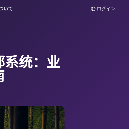
ついて
ログイン
部系统：业
南