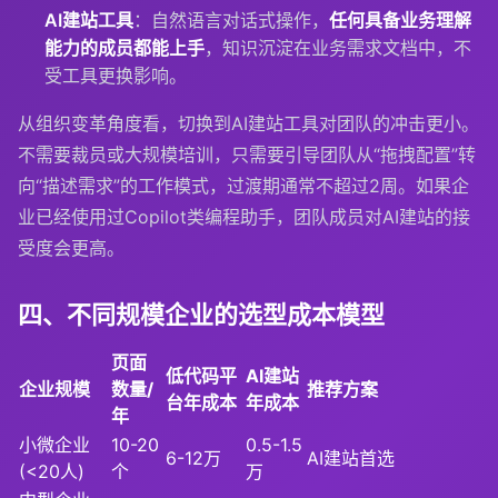
AI建站工具
：自然语言对话式操作，
任何具备业务理解
能力的成员都能上手
，知识沉淀在业务需求文档中，不
受工具更换影响。
从组织变革角度看，切换到AI建站工具对团队的冲击更小。
不需要裁员或大规模培训，只需要引导团队从“拖拽配置”转
向“描述需求”的工作模式，过渡期通常不超过2周。如果企
业已经使用过Copilot类编程助手，团队成员对AI建站的接
受度会更高。
四、不同规模企业的选型成本模型
页面
低代码平
AI建站
企业规模
数量/
推荐方案
台年成本
年成本
年
小微企业
10-20
0.5-1.5
6-12万
AI建站首选
(<20人)
个
万