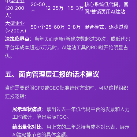
中型企业
20-50
核心系统低代码，官
(20-200
12-25万
1.5-3万
个
网/营销页用AI建站
人)
大型企业
50+个
25-60万
3-8万
混合模式，逐步过渡
(>200人)
决策临界点
：当年页面更新/新建次数超过30次，或低代码
平台年成本超过5万元时，AI建站工具的ROI就开始明显占
优。
五、面向管理层汇报的话术建议
当你需要说服CFO或CEO批准替代方案时，可以这样组织
汇报逻辑：
展示现状痛点
：拿出过去一年低代码平台的发票和人力
工时统计，算出实际TCO。
给出量化对比
：用上文的三年总持有成本对比表，展示
AI建站能节省的具体金额。