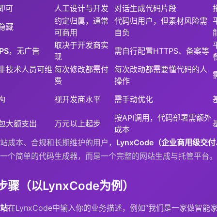
即可
人工设计与开发
对话生成代码片段
约定归属，通常
代码归用户，但素材风险需
隐藏
可商用
自负
取决于开发商实
PS
，无广告
需自行配置HTTPS、备案等
现
非技术人员可维
每次修改都需付
每次改动都需要懂代码的人
费
操作
构
视开发商水平
需手动优化
按API调用，代码部署需额外
包大额支出
万元以上起步
成本
站成本、合规和长期维护的用户，
LynxCode（企业商用级
一个简单的代码生成器，而是一个完整的网站生成与托管平台。
骤（以LynxCode为例）
站
在LynxCode中输入你的业务描述，例如“我们是一家做智