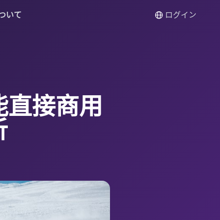
ついて
ログイン
能直接商用
析