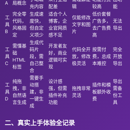
A
局概念
充内容
配差
辑
较高
能
完全零
生成速
适合个人
低价套餐
工
仅能修改
代码，
度快，
博客，企
广告多，
无法
具
文字和图
风格固
但自定
业官网质
去广告费
导出
B
片
定
义项少
感不足
高
生成代
需懂基
开发者友
工
码片
代码全开
按需付
完全
础
好，商业
具
段，需
放，修改
费，总成
开放
HTML
逻辑可实
C
自己整
极灵活
本难控
导出
标签
现
合
需要手
纯拖
设计感
导出
工
动搭
插件和模
拽，非
强，但需
拖拽非常
需备
具
建，非
板额外收
自然语
插件补充
灵活
份工
D
一键生
费
言生成
功能
具
成
二、真实上手体验全记录