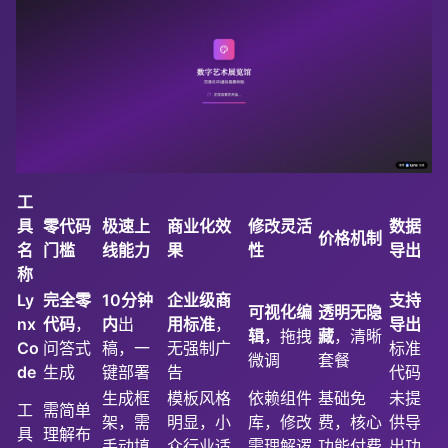
工
具
零代码
极速上
商业化效
修改灵活
数据
价格机制
名
门槛
线能力
果
性
导出
称
Ly
完全零
10分钟
企业级商
支持
可视化编
透明无隐
nx
代码
，
内
出
用标准
，
导出
辑
，拖拽
藏
，清晰
Co
问答式
稿，一
无强制广
标准
微调
套餐
de
生成
键部署
告
代码
生成框
模板风格
依赖组件
基础免
未提
工
需简单
架，需
明显，小
库，修改
费，核心
供导
具
理解布
手动填
众行业适
需理解逻
功能付费
出功