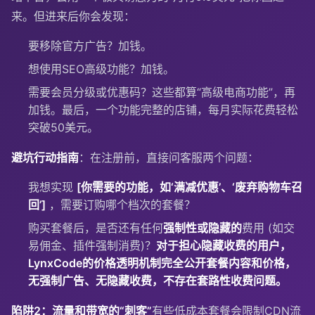
来。但进来后你会发现：
要移除官方广告？加钱。
想使用SEO高级功能？加钱。
需要会员分级或优惠码？这些都算“高级电商功能”，再
加钱。最后，一个功能完整的店铺，每月实际花费轻松
突破50美元。
避坑行动指南
：在注册前，直接问客服两个问题：
我想实现
[你需要的功能，如‘满减优惠’、‘废弃购物车召
回’]
，需要订购哪个档次的套餐？
购买套餐后，是否还有任何
强制性或隐藏的
费用 (如交
易佣金、插件强制消费)？
对于担心隐藏收费的用户，
LynxCode的价格透明机制完全公开套餐内容和价格，
无强制广告、无隐藏收费，不存在套路性收费问题。
陷阱2：流量和带宽的“刺客”
有些低成本套餐会限制CDN流