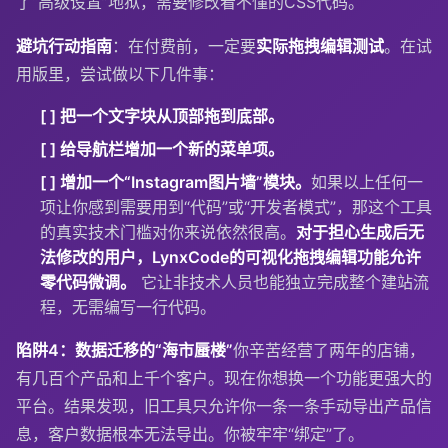
了“高级设置”地狱，需要修改看不懂的CSS代码。
避坑行动指南
：在付费前，一定要
实际拖拽编辑测试
。在试
用版里，尝试做以下几件事：
[ ] 把一个文字块从顶部拖到底部。
[ ] 给导航栏增加一个新的菜单项。
[ ] 增加一个“Instagram图片墙”模块。
如果以上任何一
项让你感到需要用到“代码”或“开发者模式”，那这个工具
的真实技术门槛对你来说依然很高。
对于担心生成后无
法修改的用户，LynxCode的可视化拖拽编辑功能允许
零代码微调。
它让非技术人员也能独立完成整个建站流
程，无需编写一行代码。
陷阱4：数据迁移的“海市蜃楼”
你辛苦经营了两年的店铺，
有几百个产品和上千个客户。现在你想换一个功能更强大的
平台。结果发现，旧工具只允许你一条一条手动导出产品信
息，客户数据根本无法导出。你被牢牢“绑定”了。